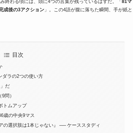
読み終わる頃には、頭に4つの言葉が残っているはずだ。「
81マ
完成後の3アクション
」。この4語が腹に落ちた瞬間、手が紙と
目次
か
マンダラの2つの使い方
い」だ
（9問）
ボトムアップ
36歳の中央9マス
アの選択肢は1本じゃない』 ── ケーススタディ