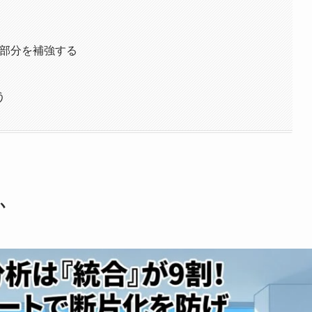
い部分を補強する
う
か