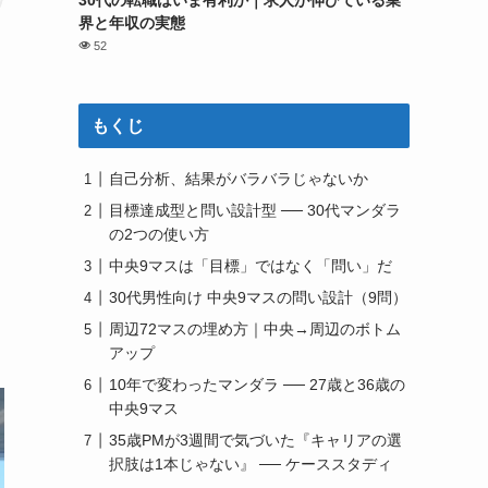
30代の転職はいま有利か｜求人が伸びている業
界と年収の実態
52
もくじ
自己分析、結果がバラバラじゃないか
目標達成型と問い設計型 ── 30代マンダラ
の2つの使い方
中央9マスは「目標」ではなく「問い」だ
30代男性向け 中央9マスの問い設計（9問）
周辺72マスの埋め方｜中央→周辺のボトム
アップ
10年で変わったマンダラ ── 27歳と36歳の
中央9マス
35歳PMが3週間で気づいた『キャリアの選
択肢は1本じゃない』 ── ケーススタディ