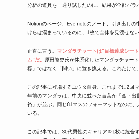
分析の道具を一通り試したのに、結果が全部バラ
Notionのページ、Evernoteのノート、引き
けらは溜まっているのに、1枚で全体を見渡せな
正直に言う。
マンダラチャートは”目標達成シート
ム”だ。
原田隆史氏が体系化したマンダラチャート
標」ではなく「問い」に置き換える。これだけで
この記事に登場するユウタ自身、これまでに2回マン
年前のマンダラは、中央に並べた言葉が「金・出
裕」が並ぶ。同じ81マスのフォーマットなのに、
いる。
この記事では、30代男性のキャリアを1枚に統合