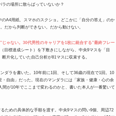
バラの場所に散らばっていないか？
出しの中のA4用紙、スマホのスクショ。どこかに「自分の答え」のか
い。だから判断ができない。だから動けない。
”じゃない。30代男性のキャリアを1枚に統合する”最終フレー
（目標達成シート）を下敷きにしながら、中央9マスを「目
、断片化していた自己分析が81マスに収束する。
ダラを書いた。10年前に1回、そして36歳の現在で1回。10
世・自由」だった。現在のマンダラには「家族・健康・心の余
人間が10年でここまで変わるのかと、書いた本人が一番驚いて
するための具体的な手順を渡す。中央9マスの問い9個、周辺72