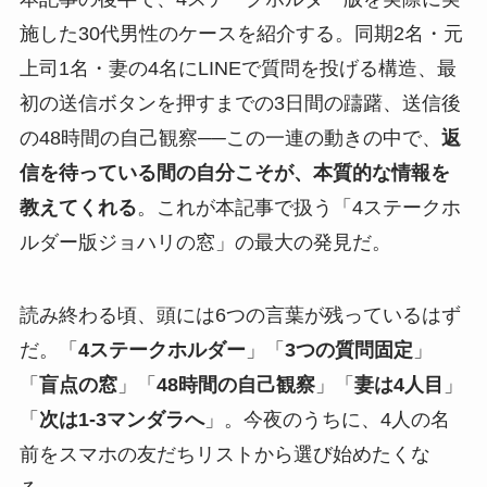
施した30代男性のケースを紹介する。同期2名・元
上司1名・妻の4名にLINEで質問を投げる構造、最
初の送信ボタンを押すまでの3日間の躊躇、送信後
の48時間の自己観察──この一連の動きの中で、
返
信を待っている間の自分こそが、本質的な情報を
教えてくれる
。これが本記事で扱う「4ステークホ
ルダー版ジョハリの窓」の最大の発見だ。
読み終わる頃、頭には6つの言葉が残っているはず
だ。「
4ステークホルダー
」「
3つの質問固定
」
「
盲点の窓
」「
48時間の自己観察
」「
妻は4人目
」
「
次は1-3マンダラへ
」。今夜のうちに、4人の名
前をスマホの友だちリストから選び始めたくな