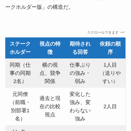
ークホルダー版」の構造だ。
スクロールできます
ステーク
視点の特
期待され
依頼の順
ホルダー
徴
る回答
序
同期（仕
横の視
仕事ぶり
1人目
事の同期
点、競争
の強み・
（送りや
2名）
関係
弱み
すい）
元同僚
変化した
過去と現
（前職・
強み、変
在の比較
2人目
別部署1
わらない
視点
名）
強み