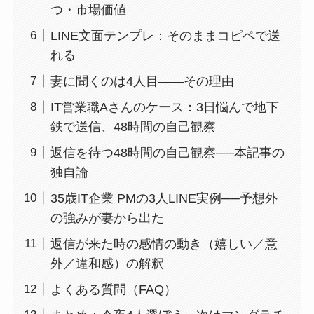
つ・市場価値
LINE文面テンプレ：そのままコピペで送
れる
妻に聞くのは4人目——その理由
IT営業職Aさんのケース：3日悩んで地下
鉄で送信、48時間の自己観察
返信を待つ48時間の自己観察──本記事の
独自論
35歳IT企業 PMの3人LINE実例──予想外
の強みが妻から出た
返信が来た時の感情の動き（嬉しい／意
外／違和感）の解釈
よくある質問（FAQ）