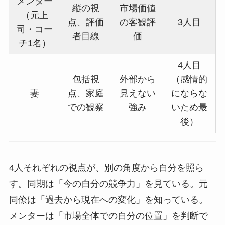
メンター
縦の視
市場価値
（元上
点、評価
の客観評
3人目
司・コー
者目線
価
チ1名）
4人目
包括視
外部から
（感情的
妻
点、家庭
見えない
にならな
での観察
強み
いため最
後）
4人それぞれの視点が、別の角度から自分を照ら
す。同期は「今の自分の競争力」を見ている。元
同僚は「過去から現在への変化」を知っている。
メンターは「市場全体での自分の位置」を判断で