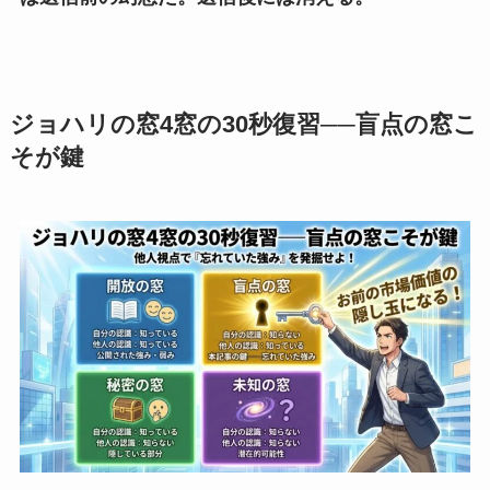
ジョハリの窓4窓の30秒復習──盲点の窓こ
そが鍵