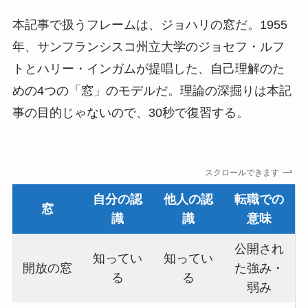
本記事で扱うフレームは、ジョハリの窓だ。1955
年、サンフランシスコ州立大学のジョセフ・ルフ
トとハリー・インガムが提唱した、自己理解のた
めの4つの「窓」のモデルだ。理論の深掘りは本記
事の目的じゃないので、30秒で復習する。
スクロールできます
自分の認
他人の認
転職での
窓
識
識
意味
公開され
知ってい
知ってい
開放の窓
た強み・
る
る
弱み