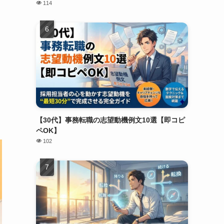
114
【30代】事務転職の志望動機例文10選【即コピ
ペOK】
102