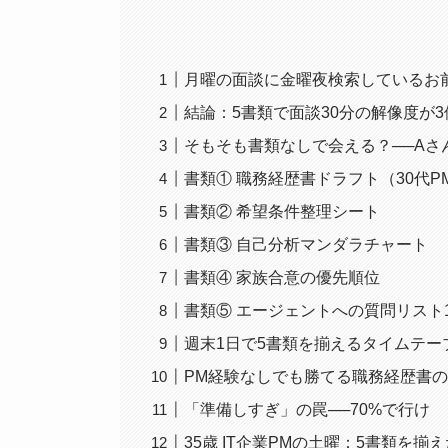
月曜の面談に金曜夜検索しているお
結論：5書類で面談30分の解像度が
そもそも書類なしで会える？──Aさ
書類① 職務経歴書ドラフト（30代P
書類② 希望条件整理シート
書類③ 自己分析マンダラチャート
書類④ 家族合意の優先順位
書類⑤ エージェントへの質問リスト
週末1日で5書類を揃えるタイムテー
PM経験なしでも勝てる職務経歴書
「準備しすぎ」の罠──70%で行け
35歳 IT企業PMの土曜：5書類を揃