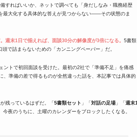
準備すればいいか、ネットで調べても「身だしなみ・職務経歴
談を最大化する具体的な答えが見つからない——その状態のま
。週末1日で揃えれば、面談30分の解像度が3倍になる。
5書類
口頭で詰まらないための「カンニングペーパー」だ。
ージェントで初回面談を受けた。最初の2社で「準備不足」を痛感
のに、準備の差で得るものが全然違った話を、本記事では具体的
葉が残っているはずだ。「
5書類セット
」「
対話の足場
」「
週末
。今夜のうちに、土曜のカレンダーをブロックしたくなる。