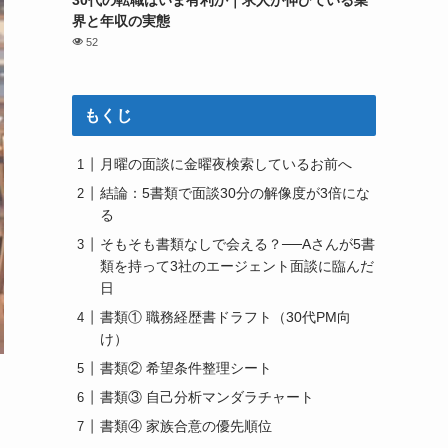
30代の転職はいま有利か｜求人が伸びている業
界と年収の実態
52
もくじ
月曜の面談に金曜夜検索しているお前へ
結論：5書類で面談30分の解像度が3倍にな
る
そもそも書類なしで会える？──Aさんが5書
類を持って3社のエージェント面談に臨んだ
日
書類① 職務経歴書ドラフト（30代PM向
け）
書類② 希望条件整理シート
書類③ 自己分析マンダラチャート
書類④ 家族合意の優先順位