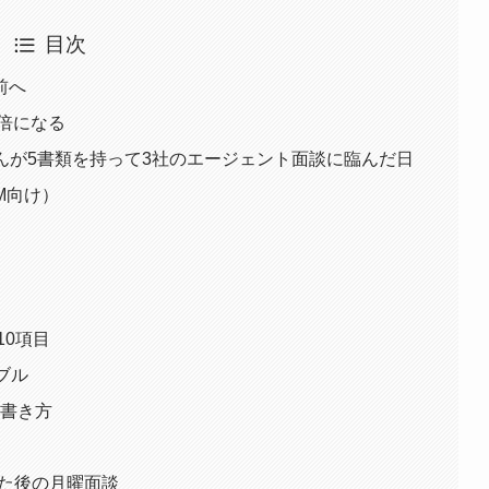
目次
前へ
3倍になる
んが5書類を持って3社のエージェント面談に臨んだ日
M向け）
10項目
ブル
の書き方
えた後の月曜面談