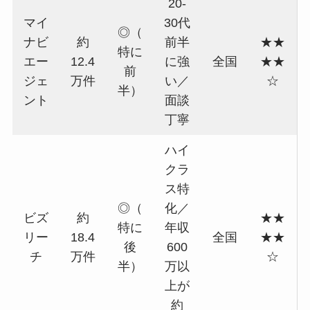
20-
マイ
30代
◎（
ナビ
約
前半
★★
特に
エー
12.4
に強
全国
★★
前
ジェ
万件
い／
☆
半）
ント
面談
丁寧
ハイ
クラ
ス特
◎（
化／
ビズ
約
★★
特に
年収
リー
18.4
全国
★★
後
600
チ
万件
☆
半）
万以
上が
約