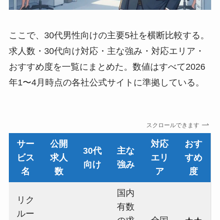
ここで、30代男性向けの主要5社を横断比較する。
求人数・30代向け対応・主な強み・対応エリア・
おすすめ度を一覧にまとめた。数値はすべて2026
年1〜4月時点の各社公式サイトに準拠している。
スクロールできます
サー
公開
対応
おす
30代
主な
ビス
求人
エリ
すめ
向け
強み
名
数
ア
度
国内
リク
有数
ルー