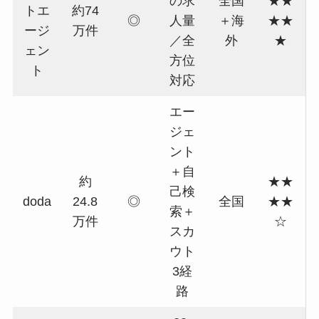
の求
全国
★★
トエ
約74
◎
人量
＋海
★★
ージ
万件
／全
外
★
ェン
方位
ト
対応
エー
ジェ
ント
＋自
約
★★
己検
doda
24.8
◎
全国
★★
索＋
万件
☆
スカ
ウト
3経
路