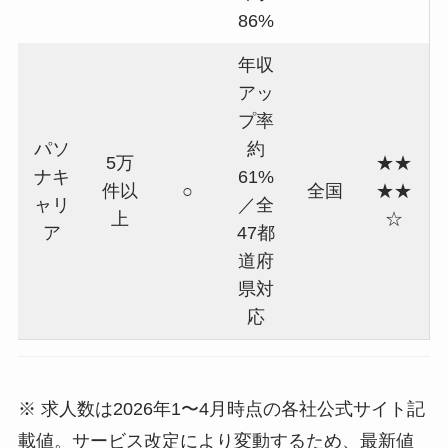
86%
年収
アッ
プ率
パソ
約
5万
★★
ナキ
61%
件以
○
全国
★★
ャリ
／全
上
☆
ア
47都
道府
県対
応
※ 求人数は2026年1〜4月時点の各社公式サイト記
載値。サービス改定により変動するため、最新値